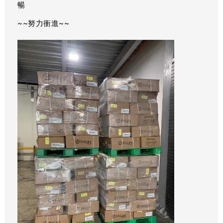
暢
~~努力衝進~~